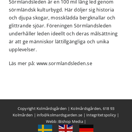
Sörmlandsleden är en 100 mil lång led genom
sörmländsk kulturbygd. Här döljer sig historia
och djupa skogar, mossklädda bergknallar och
glittrande sjöar. Föreningen Sörmlandsleden
underhåller leden ideellt och deras målsättning
är att ge människor lättillgängliga och unika
upplevelser.
Läs mer på:
www.sormlandsleden.se
Copyright Kolmårdsgården | Kolmårdsgården, 618 93
Kolmården |
info@kolmardsgarden.se
|
Integritetspolicy
|
Webb:
Bishop Media
|