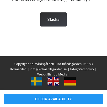
Skicka
Copyright Kolmårdsgården | Kolmårdsgården, 618 93
Kolmården |
info@kolmardsgarden.se
|
Integritetspolicy
|
Webb:
Bishop Media
|